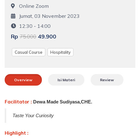
Online Zoom
Jumat, 03 November 2023
12:30 - 14:00
Rp
49.900
75.000
Casual Course
Hospitality
Overview
Isi Materi
Review
Facilitator :
Dewa Made Sudiyasa,CHE.
Taste Your Curiosity
Highlight :