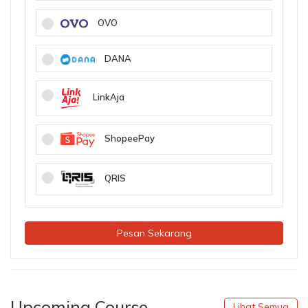
OVO
DANA
LinkAja
ShopeePay
QRIS
Pesan Sekarang
Upcoming Course
Lihat Semua