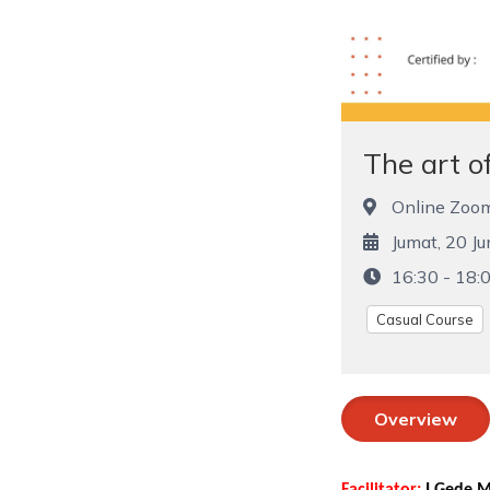
The art o
Online Zoo
Jumat, 20 J
16:30 - 18:
Casual Course
Overview
Facilitator:
I Gede M