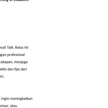
ll Talk. Kelas ini
gan profesional
rcakapan, menjaga
tis dan tips dari
ri.
g ingin meningkatkan
minar, atau