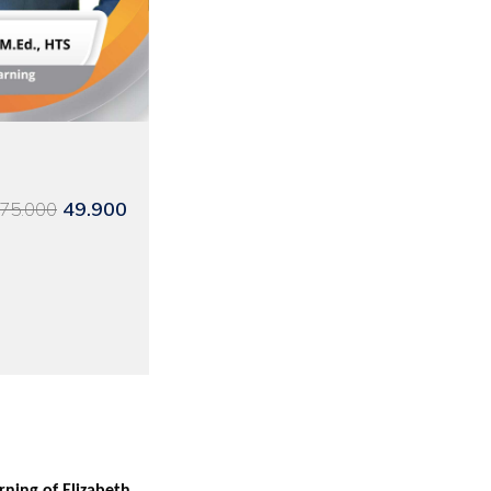
49.900
75.000
rning of Elizabeth