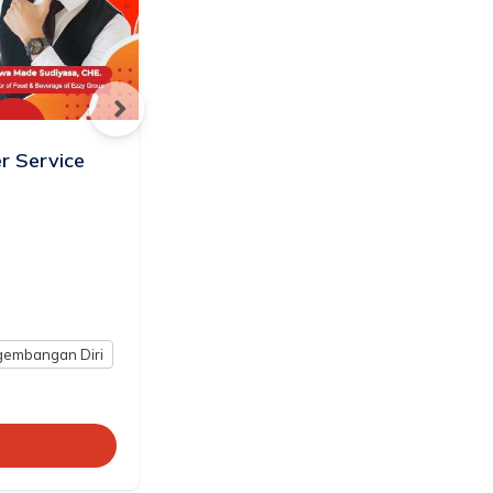
Turning Complaints into
r Service
Compliments
Online Zoom
Kamis, 23 April 2026
16:30 - 18:00
Rp
49.900
75.000
embangan Diri
Casual Course
Pengembangan Diri
Lihat Detail