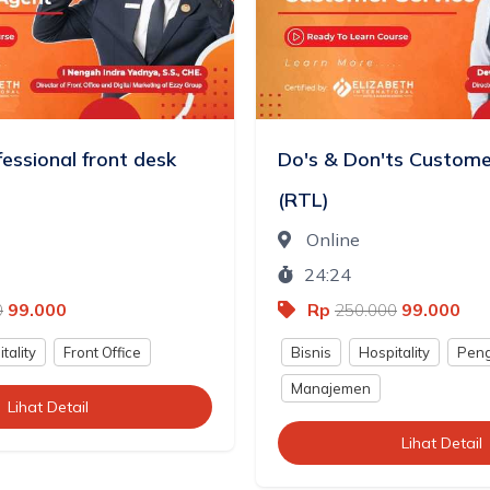
essional front desk
Do's & Don'ts Custome
(RTL)
Online
24:24
99.000
Rp
99.000
0
250.000
tality
Front Office
Bisnis
Hospitality
Peng
Manajemen
Lihat Detail
Lihat Detail