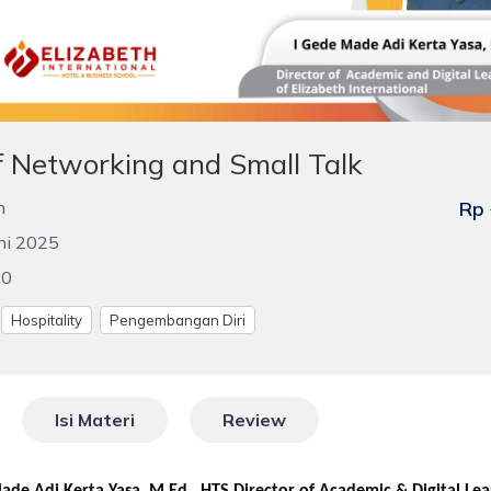
f Networking and Small Talk
m
Rp
uni 2025
00
Hospitality
Pengembangan Diri
Isi Materi
Review
ade Adi Kerta Yasa, M.Ed., HTS
Director of Academic & Digital Lea