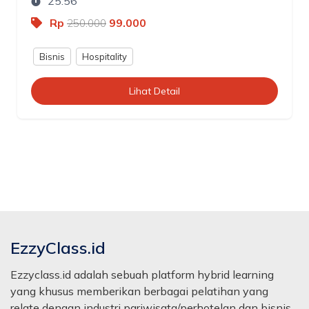
25:56
Rp
99.000
250.000
Bisnis
Hospitality
Lihat Detail
EzzyClass.id
Ezzyclass.id adalah sebuah platform hybrid learning
yang khusus memberikan berbagai pelatihan yang
relate dengan industri pariwisata/perhotelan dan bisnis